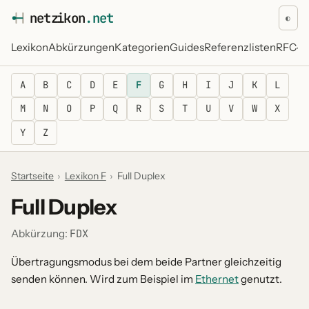
netz
i
kon
.net
◐
Lexikon
Abkürzungen
Kategorien
Guides
Referenzlisten
RFC-Re
A
B
C
D
E
F
G
H
I
J
K
L
M
N
O
P
Q
R
S
T
U
V
W
X
Y
Z
Startseite
›
Lexikon F
›
Full Duplex
Full Duplex
FDX
Abkürzung:
Übertragungsmodus bei dem beide Partner gleichzeitig
senden können. Wird zum Beispiel im
Ethernet
genutzt.