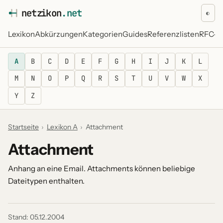
netz
i
kon
.net
◐
Lexikon
Abkürzungen
Kategorien
Guides
Referenzlisten
RFC-Re
A
B
C
D
E
F
G
H
I
J
K
L
M
N
O
P
Q
R
S
T
U
V
W
X
Y
Z
Startseite
›
Lexikon A
›
Attachment
Attachment
Anhang an eine Email. Attachments können beliebige
Dateitypen enthalten.
Stand:
05.12.2004