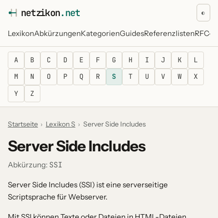
netz
i
kon
.net
◐
Lexikon
Abkürzungen
Kategorien
Guides
Referenzlisten
RFC-Re
A
B
C
D
E
F
G
H
I
J
K
L
M
N
O
P
Q
R
S
T
U
V
W
X
Y
Z
Startseite
›
Lexikon S
›
Server Side Includes
Server Side Includes
SSI
Abkürzung:
Server Side Includes (SSI) ist eine serverseitige
Scriptsprache für Webserver.
Mit SSI können Texte oder Dateien in HTML-Dateien