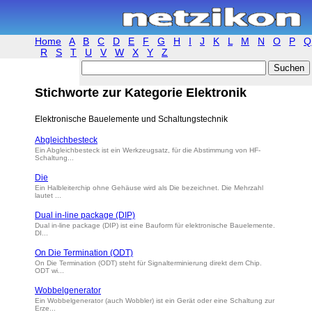
Home
A
B
C
D
E
F
G
H
I
J
K
L
M
N
O
P
Q
R
S
T
U
V
W
X
Y
Z
Stichworte zur Kategorie Elektronik
Elektronische Bauelemente und Schaltungstechnik
Abgleichbesteck
Ein Abgleichbesteck ist ein Werkzeugsatz, für die Abstimmung von HF-
Schaltung...
Die
Ein Halbleiterchip ohne Gehäuse wird als Die bezeichnet. Die Mehrzahl
lautet ...
Dual in-line package (DIP)
Dual in-line package (DIP) ist eine Bauform für elektronische Bauelemente.
DI...
On Die Termination (ODT)
On Die Termination (ODT) steht für Signalterminierung direkt dem Chip.
ODT wi...
Wobbelgenerator
Ein Wobbelgenerator (auch Wobbler) ist ein Gerät oder eine Schaltung zur
Erze...