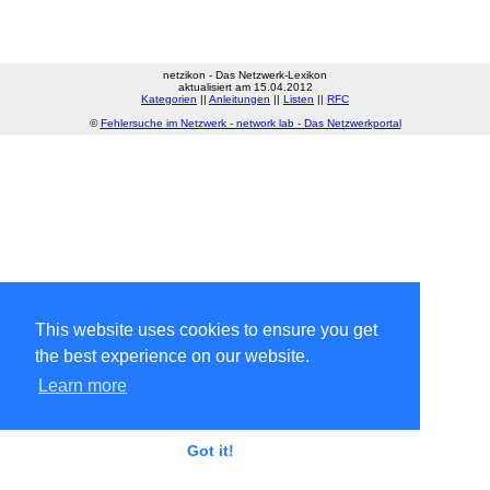
netzikon - Das Netzwerk-Lexikon
aktualisiert am 15.04.2012
Kategorien
||
Anleitungen
||
Listen
||
RFC
©
Fehlersuche im Netzwerk - network lab - Das Netzwerkportal
This website uses cookies to ensure you get
the best experience on our website.
Learn more
Got it!