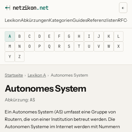
netz
i
kon
.net
◐
Lexikon
Abkürzungen
Kategorien
Guides
Referenzlisten
RFC-Re
A
B
C
D
E
F
G
H
I
J
K
L
M
N
O
P
Q
R
S
T
U
V
W
X
Y
Z
Startseite
›
Lexikon A
›
Autonomes System
Autonomes System
AS
Abkürzung:
Ein Autonomes System (AS) umfasst eine Gruppe von
Routern, die von einer Institution betreut werden. Die
Autonomen Systeme im Internet werden mit Nummern