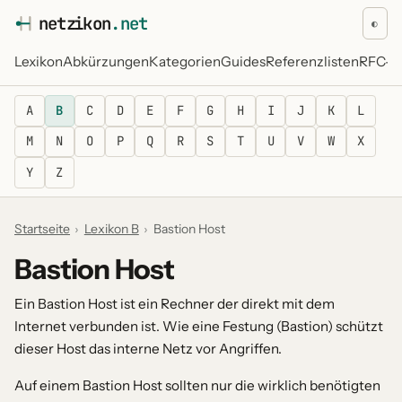
netz
i
kon
.net
◐
Lexikon
Abkürzungen
Kategorien
Guides
Referenzlisten
RFC-Re
A
B
C
D
E
F
G
H
I
J
K
L
M
N
O
P
Q
R
S
T
U
V
W
X
Y
Z
Startseite
›
Lexikon B
›
Bastion Host
Bastion Host
Ein Bastion Host ist ein Rechner der direkt mit dem
Internet verbunden ist. Wie eine Festung (Bastion) schützt
dieser Host das interne Netz vor Angriffen.
Auf einem Bastion Host sollten nur die wirklich benötigten