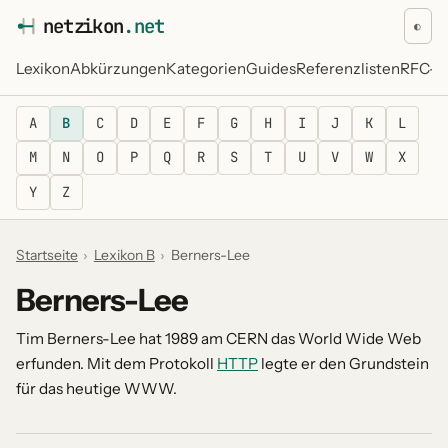
netz
i
kon
.net
◐
Lexikon
Abkürzungen
Kategorien
Guides
Referenzlisten
RFC-Re
A
B
C
D
E
F
G
H
I
J
K
L
M
N
O
P
Q
R
S
T
U
V
W
X
Y
Z
Startseite
›
Lexikon B
›
Berners-Lee
Berners-Lee
Tim Berners-Lee hat 1989 am CERN das World Wide Web
erfunden. Mit dem Protokoll
HTTP
legte er den Grundstein
für das heutige WWW.