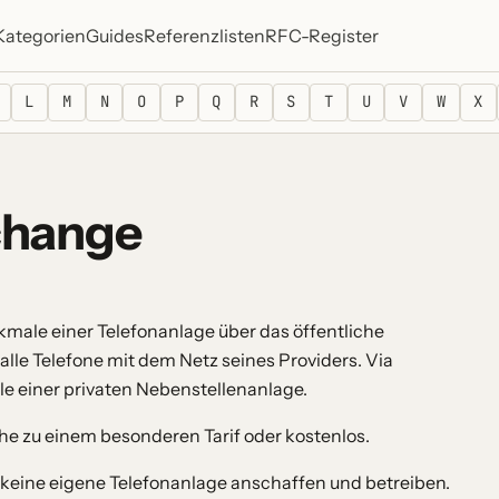
Kategorien
Guides
Referenzlisten
RFC-Register
L
M
N
O
P
Q
R
S
T
U
V
W
X
change
male einer Telefonanlage über das öffentliche
alle Telefone mit dem Netz seines Providers. Via
le einer privaten Nebenstellenanlage.
he zu einem besonderen Tarif oder kostenlos.
keine eigene Telefonanlage anschaffen und betreiben.