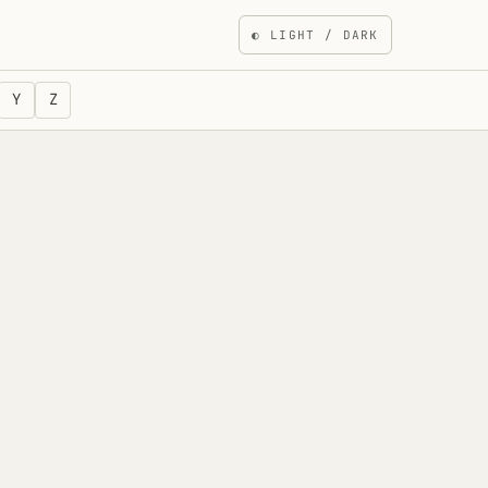
◐
LIGHT / DARK
Y
Z