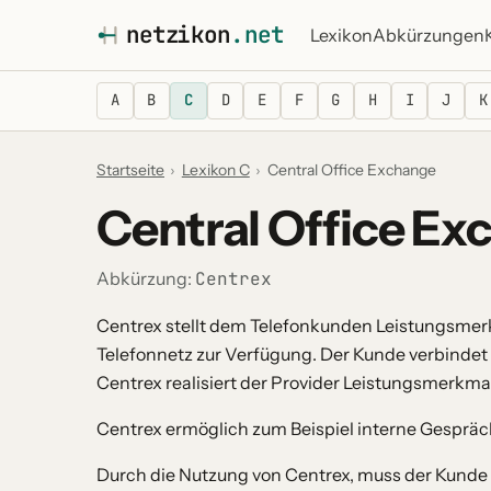
netz
i
kon
.net
Lexikon
Abkürzungen
A
B
C
D
E
F
G
H
I
J
K
Startseite
›
Lexikon C
›
Central Office Exchange
Central Office Ex
Abkürzung:
Centrex
Centrex stellt dem Telefonkunden Leistungsmerk
Telefonnetz zur Verfügung. Der Kunde verbindet 
Centrex realisiert der Provider Leistungsmerkma
Centrex ermöglich zum Beispiel interne Gespräc
Durch die Nutzung von Centrex, muss der Kunde 