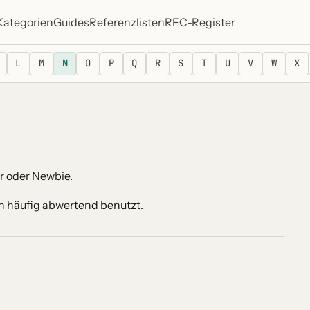
Kategorien
Guides
Referenzlisten
RFC-Register
L
M
N
O
P
Q
R
S
T
U
V
W
X
r oder Newbie.
n häufig abwertend benutzt.