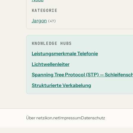
KATEGORIE
Jargon
(47)
KNOWLEDGE HUBS
Leistungsmerkmale Telefonie
Lichtwellenleiter
Spanning Tree Protocol (STP) — Schleifensc
Strukturierte Verkabelung
Über netzikon.net
Impressum
Datenschutz