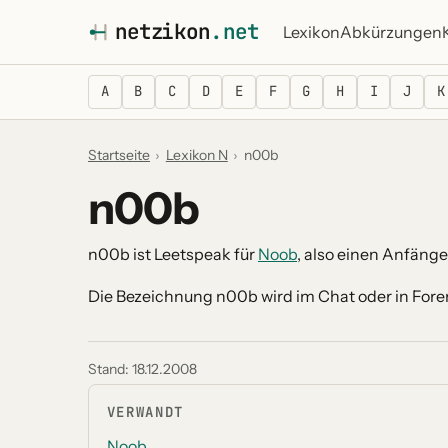
netz
i
kon
.net
Lexikon
Abkürzungen
A
B
C
D
E
F
G
H
I
J
K
Startseite
›
Lexikon N
›
n00b
n00b
n00b ist Leetspeak für
Noob
, also einen Anfänge
Die Bezeichnung n00b wird im Chat oder in Fore
Stand:
18.12.2008
VERWANDT
Noob