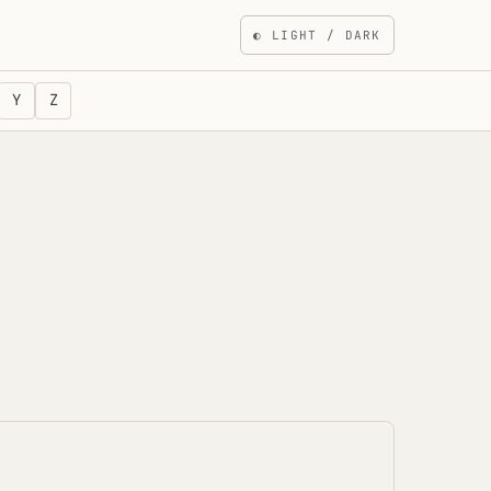
◐
LIGHT / DARK
Y
Z