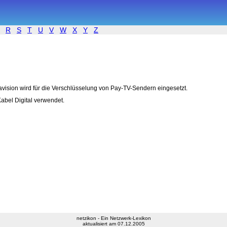
R
S
T
U
V
W
X
Y
Z
avision wird für die Verschlüsselung von Pay-TV-Sendern eingesetzt.
abel Digital verwendet.
netzikon - Ein Netzwerk-Lexikon
aktualisiert am 07.12.2005