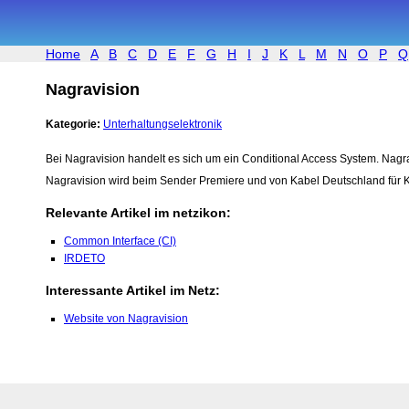
Home
A
B
C
D
E
F
G
H
I
J
K
L
M
N
O
P
Q
Nagravision
Kategorie:
Unterhaltungselektronik
Bei Nagravision handelt es sich um ein Conditional Access System. Nagr
Nagravision wird beim Sender Premiere und von Kabel Deutschland für K
Relevante Artikel im netzikon:
Common Interface (CI)
IRDETO
Interessante Artikel im Netz:
Website von Nagravision