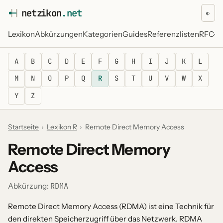
netz
i
kon
.net
◐
Lexikon
Abkürzungen
Kategorien
Guides
Referenzlisten
RFC-Re
A
B
C
D
E
F
G
H
I
J
K
L
M
N
O
P
Q
R
S
T
U
V
W
X
Y
Z
Startseite
›
Lexikon R
›
Remote Direct Memory Access
Remote Direct Memory
Access
RDMA
Abkürzung:
Remote Direct Memory Access (RDMA) ist eine Technik für
den direkten Speicherzugriff über das Netzwerk. RDMA