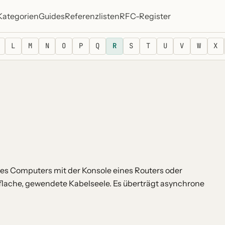
Kategorien
Guides
Referenzlisten
RFC-Register
L
M
N
O
P
Q
R
S
T
U
V
W
X
nes Computers mit der Konsole eines Routers oder
 flache, gewendete Kabelseele. Es überträgt asynchrone