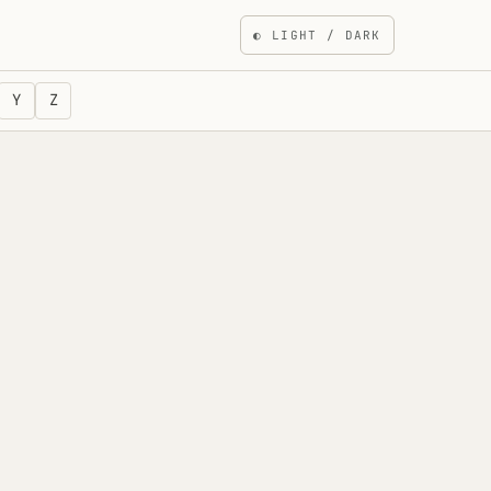
◐
LIGHT / DARK
Y
Z