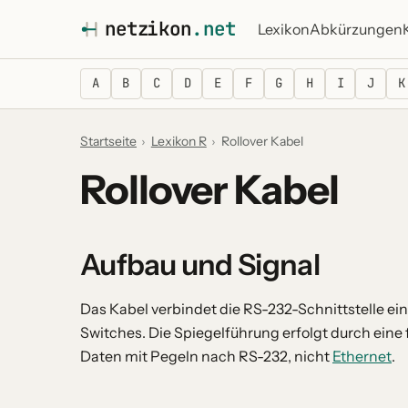
netz
i
kon
.net
Lexikon
Abkürzungen
A
B
C
D
E
F
G
H
I
J
K
Startseite
›
Lexikon R
›
Rollover Kabel
Rollover Kabel
Aufbau und Signal
Das Kabel verbindet die RS-232-Schnittstelle ei
Switches. Die Spiegelführung erfolgt durch eine
Daten mit Pegeln nach RS-232, nicht
Ethernet
.