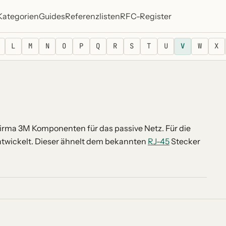
Kategorien
Guides
Referenzlisten
RFC-Register
L
M
N
O
P
Q
R
S
T
U
V
W
X
irma 3M Komponenten für das passive Netz. Für die
ntwickelt. Dieser ähnelt dem bekannten
RJ-45
Stecker