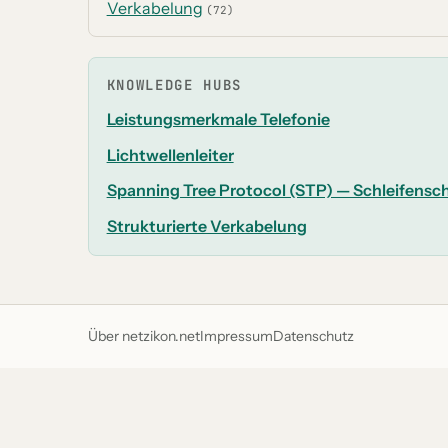
Verkabelung
(72)
KNOWLEDGE HUBS
Leistungsmerkmale Telefonie
Lichtwellenleiter
Spanning Tree Protocol (STP) — Schleifensc
Strukturierte Verkabelung
Über netzikon.net
Impressum
Datenschutz