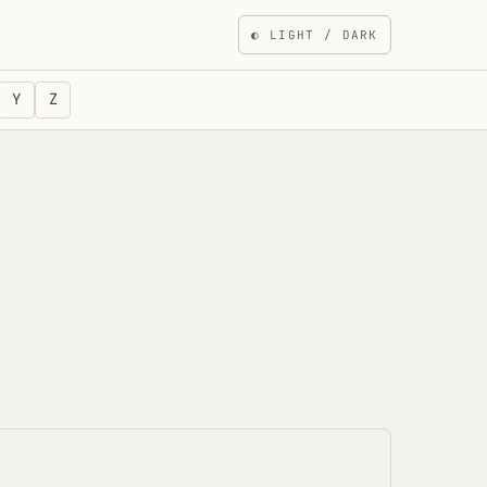
◐
LIGHT / DARK
Y
Z