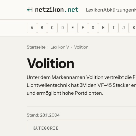
netz
i
kon
.net
Lexikon
Abkürzungen
A
B
C
D
E
F
G
H
I
J
K
Startseite
›
Lexikon V
›
Volition
Volition
Unter dem Markennamen Volition vertreibt die F
Lichtwellentechnik hat 3M den VF-45 Stecker e
und ermöglicht hohe Portdichten.
Stand:
28.11.2004
KATEGORIE