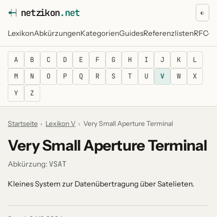
netz
i
kon
.net
◐
Lexikon
Abkürzungen
Kategorien
Guides
Referenzlisten
RFC-Re
A
B
C
D
E
F
G
H
I
J
K
L
M
N
O
P
Q
R
S
T
U
V
W
X
Y
Z
Startseite
›
Lexikon V
›
Very Small Aperture Terminal
Very Small Aperture Terminal
VSAT
Abkürzung:
Kleines System zur Datenübertragung über Satelieten.