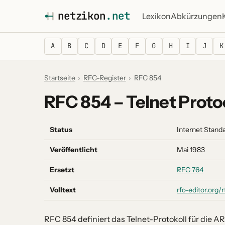
netz
i
kon
.net
Lexikon
Abkürzungen
A
B
C
D
E
F
G
H
I
J
K
Startseite
›
RFC-Register
›
RFC 854
RFC 854 – Telnet Proto
Status
Internet Stand
Veröffentlicht
Mai 1983
Ersetzt
RFC 764
Volltext
rfc-editor.org/
RFC 854 definiert das Telnet-Protokoll für die 