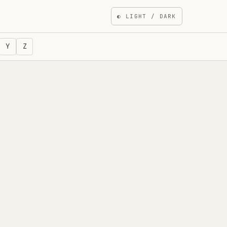
◐
LIGHT / DARK
Y
Z