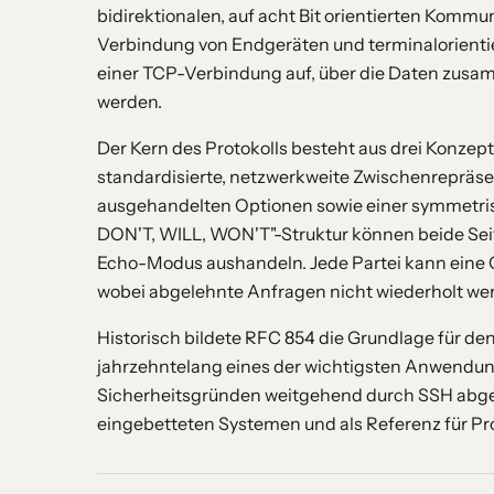
bidirektionalen, auf acht Bit orientierten Kommu
Verbindung von Endgeräten und terminalorientier
einer TCP-Verbindung auf, über die Daten zusa
werden.
Der Kern des Protokolls besteht aus drei Konzep
standardisierte, netzwerkweite Zwischenrepräsen
ausgehandelten Optionen sowie einer symmetrisc
DON'T, WILL, WON'T"-Struktur können beide Sei
Echo-Modus aushandeln. Jede Partei kann eine 
wobei abgelehnte Anfragen nicht wiederholt wer
Historisch bildete RFC 854 die Grundlage für de
jahrzehntelang eines der wichtigsten Anwendun
Sicherheitsgründen weitgehend durch SSH abgelö
eingebetteten Systemen und als Referenz für Pr