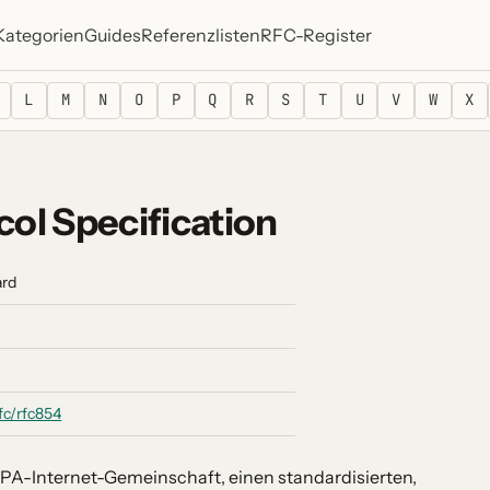
Kategorien
Guides
Referenzlisten
RFC-Register
L
M
N
O
P
Q
R
S
T
U
V
W
X
col Specification
ard
rfc/rfc854
ARPA-Internet-Gemeinschaft, einen standardisierten,