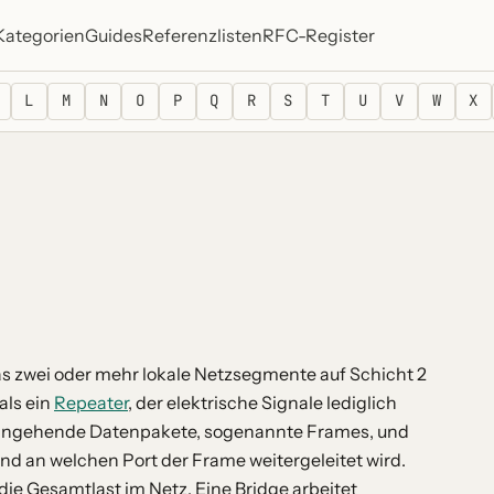
Kategorien
Guides
Referenzlisten
RFC-Register
L
M
N
O
P
Q
R
S
T
U
V
W
X
das zwei oder mehr lokale Netzsegmente auf Schicht 2
als ein
Repeater
, der elektrische Signale lediglich
ge eingehende Datenpakete, sogenannte Frames, und
d an welchen Port der Frame weitergeleitet wird.
 die Gesamtlast im Netz. Eine Bridge arbeitet