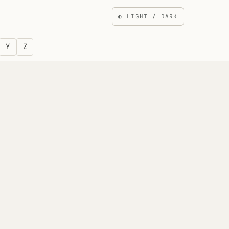
◐
LIGHT / DARK
Y
Z