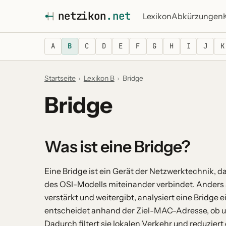
netz
i
kon
.net
Lexikon
Abkürzungen
A
B
C
D
E
F
G
H
I
J
K
Startseite
›
Lexikon B
›
Bridge
Bridge
Was ist eine Bridge?
Eine Bridge ist ein Gerät der Netzwerktechnik, 
des OSI-Modells miteinander verbindet. Anders 
verstärkt und weitergibt, analysiert eine Brid
entscheidet anhand der Ziel-MAC-Adresse, ob un
Dadurch filtert sie lokalen Verkehr und reduziert