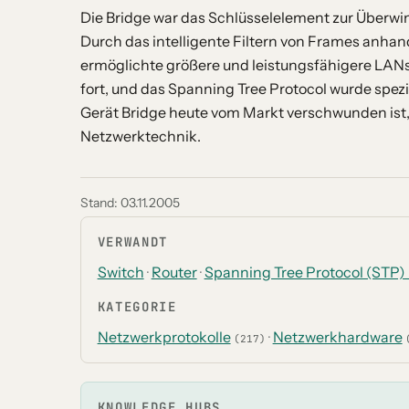
Die Bridge war das Schlüsselelement zur Überw
Durch das intelligente Filtern von Frames anha
ermöglichte größere und leistungsfähigere LANs
fort, und das Spanning Tree Protocol wurde spezi
Gerät Bridge heute vom Markt verschwunden ist,
Netzwerktechnik.
Stand:
03.11.2005
VERWANDT
Switch
·
Router
·
Spanning Tree Protocol (STP)
KATEGORIE
Netzwerkprotokolle
·
Netzwerkhardware
(217)
KNOWLEDGE HUBS