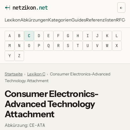
netz
i
kon
.net
◐
Lexikon
Abkürzungen
Kategorien
Guides
Referenzlisten
RFC-Re
A
B
C
D
E
F
G
H
I
J
K
L
M
N
O
P
Q
R
S
T
U
V
W
X
Y
Z
Startseite
›
Lexikon C
›
Consumer Electronics-Advanced
Technology Attachment
Consumer Electronics-
Advanced Technology
Attachment
CE-ATA
Abkürzung: