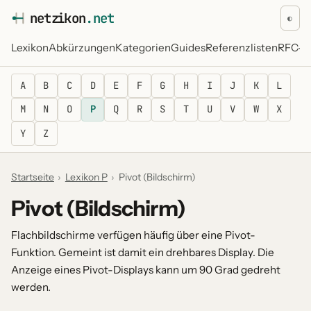
netz
i
kon
.net
◐
Lexikon
Abkürzungen
Kategorien
Guides
Referenzlisten
RFC-Re
A
B
C
D
E
F
G
H
I
J
K
L
M
N
O
P
Q
R
S
T
U
V
W
X
Y
Z
Startseite
›
Lexikon P
›
Pivot (Bildschirm)
Pivot (Bildschirm)
Flachbildschirme verfügen häufig über eine Pivot-
Funktion. Gemeint ist damit ein drehbares Display. Die
Anzeige eines Pivot-Displays kann um 90 Grad gedreht
werden.