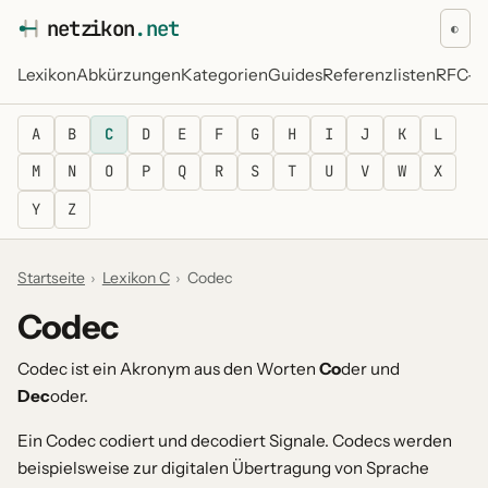
netz
i
kon
.net
◐
Lexikon
Abkürzungen
Kategorien
Guides
Referenzlisten
RFC-Re
A
B
C
D
E
F
G
H
I
J
K
L
M
N
O
P
Q
R
S
T
U
V
W
X
Y
Z
Startseite
›
Lexikon C
›
Codec
Codec
Codec ist ein Akronym aus den Worten
Co
der und
Dec
oder.
Ein Codec codiert und decodiert Signale. Codecs werden
beispielsweise zur digitalen Übertragung von Sprache