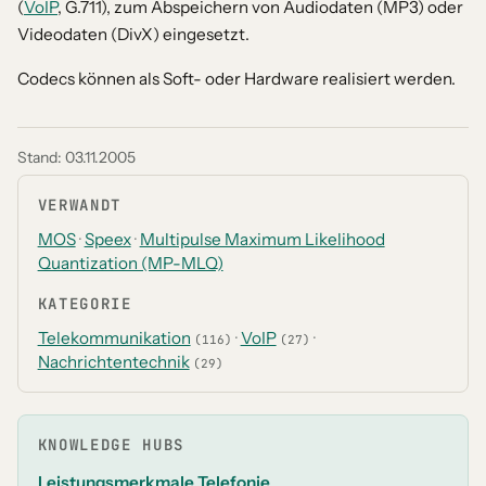
(
VoIP
, G.711), zum Abspeichern von Audiodaten (MP3) oder
Videodaten (DivX) eingesetzt.
Codecs können als Soft- oder Hardware realisiert werden.
Stand:
03.11.2005
VERWANDT
MOS
·
Speex
·
Multipulse Maximum Likelihood
Quantization (MP-MLQ)
KATEGORIE
Telekommunikation
·
VoIP
·
(116)
(27)
Nachrichtentechnik
(29)
KNOWLEDGE HUBS
Leistungsmerkmale Telefonie