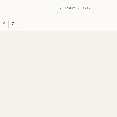
◐
LIGHT / DARK
Y
Z