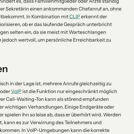
rhindert es, dass Familienmitglieder oder Ärzte ständig
 der Sekretärin einen ankommenden Chefanruf an, ohne
itbekommt. In Kombination mit
CLIP
erkennt der
risieren, ob er das laufende Gespräch unterbricht
egen selten ein, da sie meist mit Warteschlangen
ie jedoch wertvoll, um persönliche Erreichbarkeit zu
en
sch in der Lage ist, mehrere Anrufe gleichzeitig zu
oder
VoIP
ist die Funktion nur eingeschränkt möglich
Der Call-Waiting-Ton kann als störend empfunden
er wichtigen Verhandlungen. Einige Endgeräte oder
 spielen ihn so leise ab, dass er überhört wird. Werden
ert, kann es zur Verwirrung des Teilnehmers und
 kommen. In VoIP-Umgebungen kann die korrekte