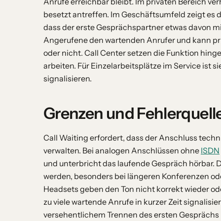
Anrufe erreichbar bleibt. Im privaten Bereich ve
besetzt antreffen. Im Geschäftsumfeld zeigt es
dass der erste Gesprächspartner etwas davon m
Angerufene den wartenden Anrufer und kann prio
oder nicht. Call Center setzen die Funktion hing
arbeiten. Für Einzelarbeitsplätze im Service ist s
signalisieren.
Grenzen und Fehlerquell
Call Waiting erfordert, dass der Anschluss techni
verwalten. Bei analogen Anschlüssen ohne
ISDN
und unterbricht das laufende Gespräch hörbar. 
werden, besonders bei längeren Konferenzen od
Headsets geben den Ton nicht korrekt wieder oder
zu viele wartende Anrufe in kurzer Zeit signalisi
versehentlichem Trennen des ersten Gesprächs