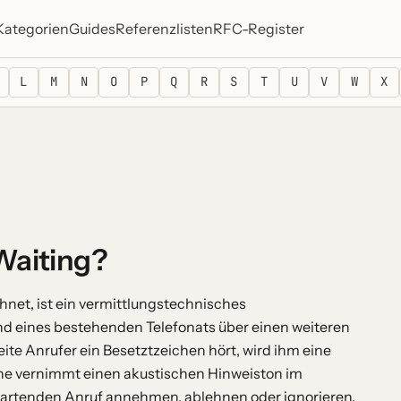
Kategorien
Guides
Referenzlisten
RFC-Register
L
M
N
O
P
Q
R
S
T
U
V
W
X
 Waiting?
hnet, ist ein vermittlungstechnisches
d eines bestehenden Telefonats über einen weiteren
ite Anrufer ein Besetztzeichen hört, wird ihm eine
ene vernimmt einen akustischen Hinweiston im
artenden Anruf annehmen, ablehnen oder ignorieren.