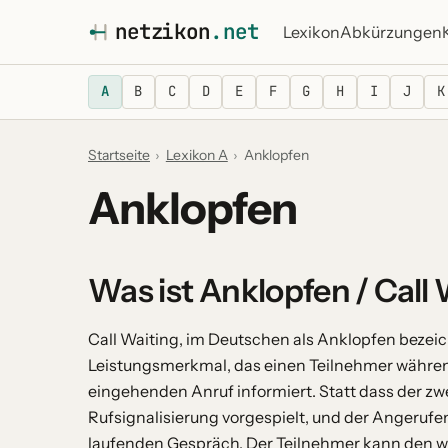
netz
i
kon
.net
Lexikon
Abkürzungen
A
B
C
D
E
F
G
H
I
J
K
Startseite
›
Lexikon A
›
Anklopfen
Anklopfen
Was ist Anklopfen / Call
Call Waiting, im Deutschen als Anklopfen bezeic
Leistungsmerkmal, das einen Teilnehmer währen
eingehenden Anruf informiert. Statt dass der zwe
Rufsignalisierung vorgespielt, und der Angeruf
laufenden Gespräch. Der Teilnehmer kann den w